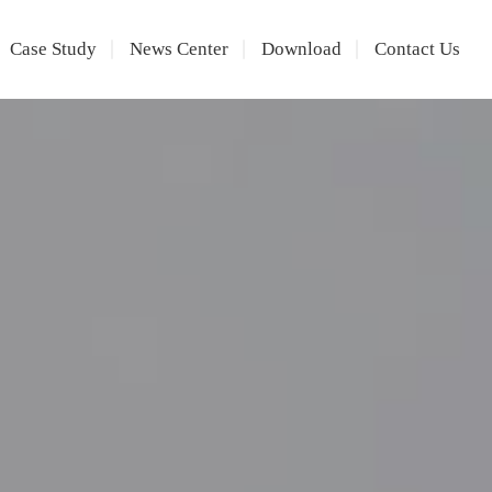
Case Study
News Center
Download
Contact Us