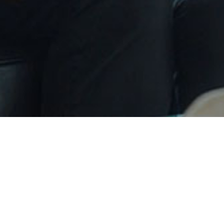
ton Energy will attend Intersolar europe
023-05-10
Source：Leapton Energy
Views：23