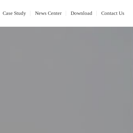
Case Study
News Center
Download
Contact Us