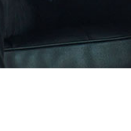
Leap
Time：2